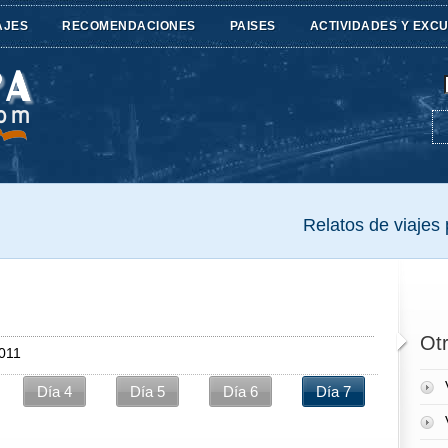
AJES
RECOMENDACIONES
PAISES
ACTIVIDADES Y EXC
Relatos de viajes p
Otr
2011
Día 4
Día 5
Día 6
Día 7