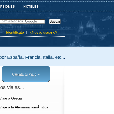
URSIONES
HOTELES
Identifícate
|
¿Nuevo usuario?
or España, Francia, Italia, etc...
Cuenta tu viaje »
os viajes...
Viaje a Grecia
Viaje a la Alemania romÃ¡ntica