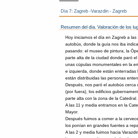
Día 7: Zagreb -Varazdin - Zagreb
Resumen del día. Valoración de los lug
Hoy iniciamos el día en Zagreb a la
autobús, donde la guía nos iba indic
pasando: el museo de pintura, la Óper
parte alta de la ciudad donde paró e
unas cúpulas monumentales en la ent
e izquierda, donde están enterradas 
están distribuidas las personas enterr
Después, nos paró el autobús cerca de
(por fuera), los edificios gubernamen
parte alta con la zona de la Catedral.
A las 11 y media entramos en la Cate
Mayor.
Después fuimos a comer a la cervece
los ponían en grandes fuentes a repa
A las 2 y media fuimos hacia Varazdi