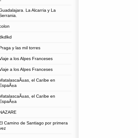
Guadalajara. La Alcarria y La
Serrania.
colon
dkdlkd
Praga y las mil torres
Viaje a los Alpes Franceses
Viaje a los Alpes Franceses
MatalascaÃ±as, el Caribe en
EspaÃ±a
MatalascaÃ±as, el Caribe en
EspaÃ±a
NAZARE
El Camino de Santiago por primera
vez