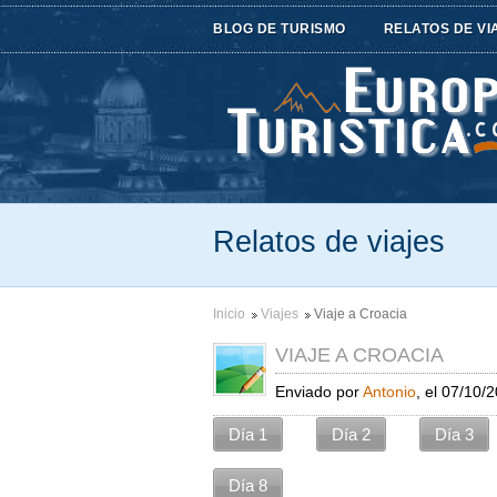
BLOG DE TURISMO
RELATOS DE VI
Relatos de viajes
Inicio
Viajes
Viaje a Croacia
VIAJE A CROACIA
Enviado por
Antonio
, el 07/10/
Día 1
Día 2
Día 3
Día 8