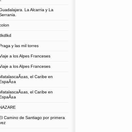
Guadalajara. La Alcarria y La
Serrania.
colon
dkdlkd
Praga y las mil torres
Viaje a los Alpes Franceses
Viaje a los Alpes Franceses
MatalascaÃ±as, el Caribe en
EspaÃ±a
MatalascaÃ±as, el Caribe en
EspaÃ±a
NAZARE
El Camino de Santiago por primera
vez