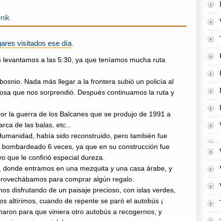
enik
ares visitados ese día
.
levantamos a las 5:30, ya que teníamos mucha ruta
bosnio. Nada más llegar a la frontera subió un policía al
cosa que nos sorprendió. Después continuamos la ruta y
r la guerra de los Balcanes que se produjo de 1991 a
rca de las balas, etc...
Humanidad, había sido reconstruido, pero también fue
ue bombardeado 6 veces, ya que en su construcción fue
o que le confirió especial dureza.
e, donde entramos en una mezquita y una casa árabe, y
aprovechábamos para comprar algún regalo.
os disfrutando de un paisaje precioso, con islas verdes,
os altírimos, cuando de repente se paró el autobús ¡
aron para que viniera otro autobús a recogernos, y