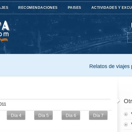
AJES
RECOMENDACIONES
PAISES
ACTIVIDADES Y EXC
Relatos de viajes p
Otr
2011
Día 4
Día 5
Día 6
Día 7