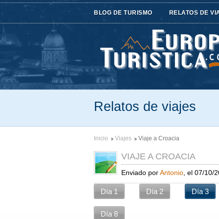
BLOG DE TURISMO
RELATOS DE VI
Relatos de viajes
Inicio
Viajes
Viaje a Croacia
VIAJE A CROACIA
Enviado por
Antonio
, el 07/10/
Día 1
Día 2
Día 3
Día 8