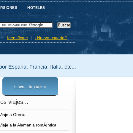
URSIONES
HOTELES
Identifícate
|
¿Nuevo usuario?
or España, Francia, Italia, etc...
Cuenta tu viaje »
os viajes...
Viaje a Grecia
Viaje a la Alemania romÃ¡ntica