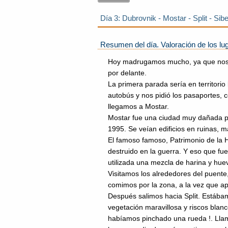
Día 3: Dubrovnik - Mostar - Split - Sib
Resumen del día. Valoración de los lug
Hoy madrugamos mucho, ya que nos 
por delante.
La primera parada sería en territorio 
autobús y nos pidió los pasaportes, 
llegamos a Mostar.
Mostar fue una ciudad muy dañada po
1995. Se veían edificios en ruinas, ma
El famoso famoso, Patrimonio de la 
destruido en la guerra. Y eso que f
utilizada una mezcla de harina y huev
Visitamos los alrededores del puent
comimos por la zona, a la vez que 
Después salimos hacia Split. Estábam
vegetación maravillosa y riscos blanc
habíamos pinchado una rueda !. Llam