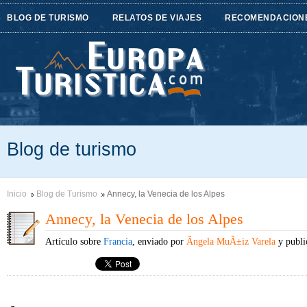
BLOG DE TURISMO
RELATOS DE VIAJES
RECOMENDACION
Blog de turismo
Inicio
Blog de Turismo
Annecy, la Venecia de los Alpes
Annecy, la Venecia de los Alpes
Artículo sobre
Francia
, enviado por
Ãngela MuÃ±iz Varela
y publi