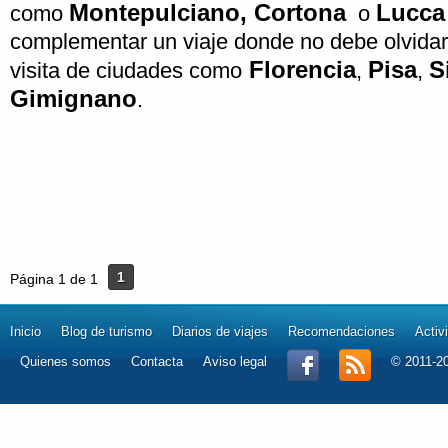
Montepulciano, Cortona
Lucca
como
o
complementar un viaje donde no debe olvidar
Florencia
Pisa
S
visita de ciudades como
,
,
Gimignano
.
1
Página 1 de 1
Inicio
Blog de turismo
Diarios de viajes
Recomendaciones
Activ
Quienes somos
Contacta
Aviso legal
© 2011-2