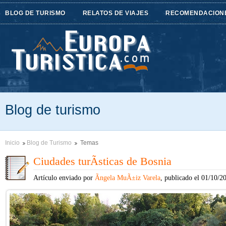
BLOG DE TURISMO
RELATOS DE VIAJES
RECOMENDACION
Blog de turismo
Inicio
Blog de Turismo
Temas
Ciudades turÃ­sticas de Bosnia
Artículo enviado por
Ãngela MuÃ±iz Varela
, publicado el 01/10/2