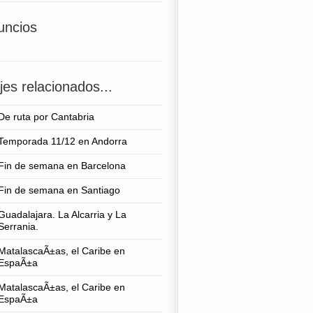
uncios
jes relacionados...
De ruta por Cantabria
Temporada 11/12 en Andorra
Fin de semana en Barcelona
Fin de semana en Santiago
Guadalajara. La Alcarria y La
Serrania.
MatalascaÃ±as, el Caribe en
EspaÃ±a
MatalascaÃ±as, el Caribe en
EspaÃ±a