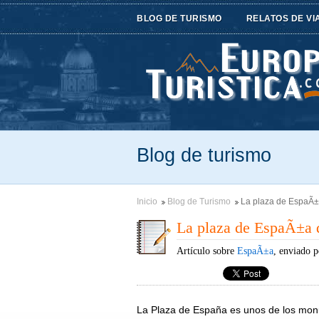
BLOG DE TURISMO
RELATOS DE VI
Blog de turismo
Inicio
Blog de Turismo
La plaza de EspaÃ±a
La plaza de EspaÃ±a d
Artículo sobre
EspaÃ±a
, enviado 
La Plaza de España es unos de los monu