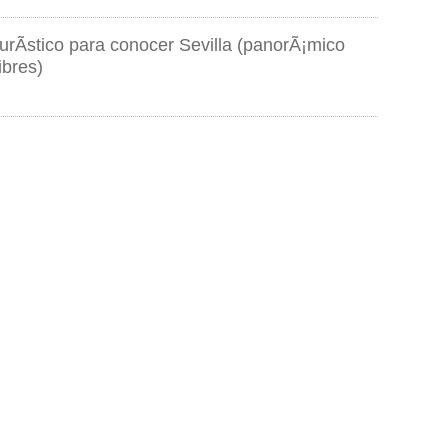
urÃ­stico para conocer Sevilla (panorÃ¡mico
ibres)