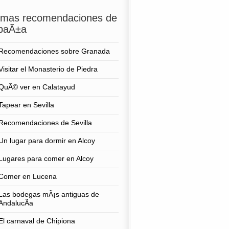
timas recomendaciones de
paÃ±a
Recomendaciones sobre Granada
Visitar el Monasterio de Piedra
QuÃ© ver en Calatayud
Tapear en Sevilla
Recomendaciones de Sevilla
Un lugar para dormir en Alcoy
Lugares para comer en Alcoy
Comer en Lucena
Las bodegas mÃ¡s antiguas de
AndalucÃ­a
El carnaval de Chipiona