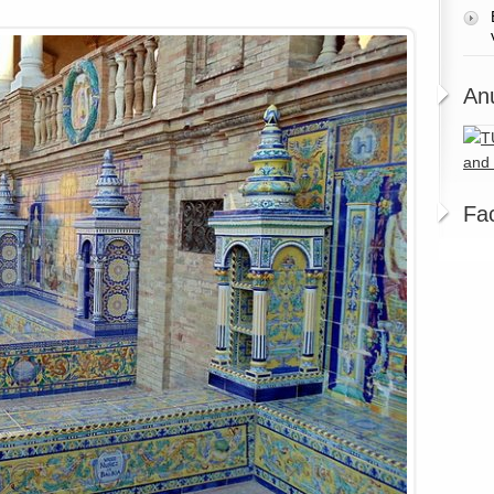
An
Fa