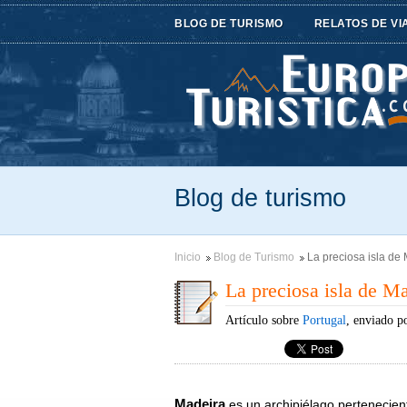
BLOG DE TURISMO
RELATOS DE VI
Blog de turismo
Inicio
Blog de Turismo
La preciosa isla de
La preciosa isla de M
Artículo sobre
Portugal
, enviado p
Madeira
es un archipiélago pertenecie