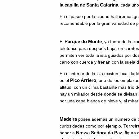
la capilla de Santa Catarina
, cada uno
En el paseo por la ciudad hallaremos gra
recomendable por la gran variedad de p
Parque do Monte
El
, ya fuera de la ci
teleférico para después bajar en carrit
permiten ver toda la isla guiados por do
carro con cuerda y frenan con la suela de
En el interior de la isla existen locali
Pico Arriero
es el
, uno de los emplazam
altitud, con un clima bastante más frío d
hay un mirador desde donde se divisan
por una capa blanca de nieve y, al mira
Madeira
posee además un número de pe
Terreir
curiosidades como por ejemplo,
Nossa Señora da Paz
honor a
, figura