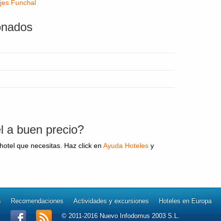
jes
Funchal
ionados
l a buen precio?
otel que necesitas. Haz click en
Ayuda Hoteles
y
s
Recomendaciones
Actividades y excursiones
Hoteles en Europa
l
© 2011-2016 Nuevo Infodomus 2003 S.L.