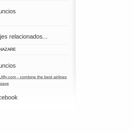
uncios
jes relacionados...
NAZARE
uncios
cebook