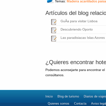
Temas:
Madeira
acantilados
paisa
Artículos del blog relac
GuÃ­a para visitar Lisboa
Descubriendo Oporto
Las paradisiacas Islas Azores
¿Quieres encontrar hote
Podemos aconsejarte para encontrar el h
consúltanos.
Inicio
Blog de turismo
Diarios de viaje
Quienes somos
Contacta
Aviso lega