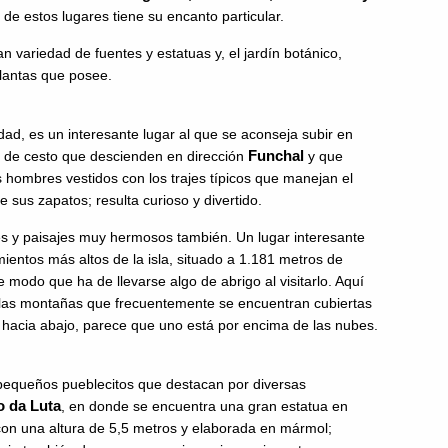
 de estos lugares tiene su encanto particular.
n variedad de fuentes y estatuas y, el jardín botánico,
lantas que posee.
udad, es un interesante lugar al que se aconseja subir en
Funchal
os de cesto que descienden en dirección
y que
s hombres vestidos con los trajes típicos que manejan el
 sus zapatos; resulta curioso y divertido.
dades y paisajes muy hermosos también. Un lugar interesante
ientos más altos de la isla, situado a 1.181 metros de
e modo que ha de llevarse algo de abrigo al visitarlo. Aquí
 las montañas que frecuentemente se encuentran cubiertas
r hacia abajo, parece que uno está por encima de las nubes.
queños pueblecitos que destacan por diversas
o da Luta
, en donde se encuentra una gran estatua en
 con una altura de 5,5 metros y elaborada en mármol;