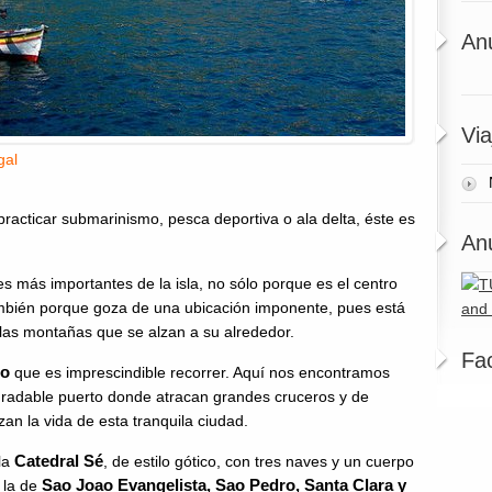
An
Via
gal
practicar submarinismo, pesca deportiva o ala delta, éste es
An
res más importantes de la isla, no sólo porque es el centro
mbién porque goza de una ubicación imponente, pues está
las montañas que se alzan a su alrededor.
Fa
mo
que es imprescindible recorrer. Aquí nos encontramos
agradable puerto donde atracan grandes cruceros y de
an la vida de esta tranquila ciudad.
Catedral Sé
la
, de estilo gótico, con tres naves y un cuerpo
Sao Joao Evangelista,
Sao Pedro, Santa Clara y
 la de