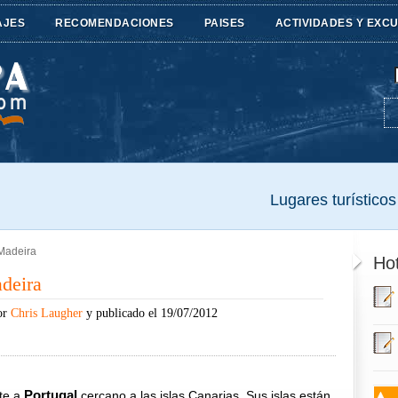
AJES
RECOMENDACIONES
PAISES
ACTIVIDADES Y EXC
Lugares turísticos 
 Madeira
Hot
adeira
or
Chris Laugher
y publicado el 19/07/2012
Portugal
nte a
cercano a las islas Canarias. Sus islas están