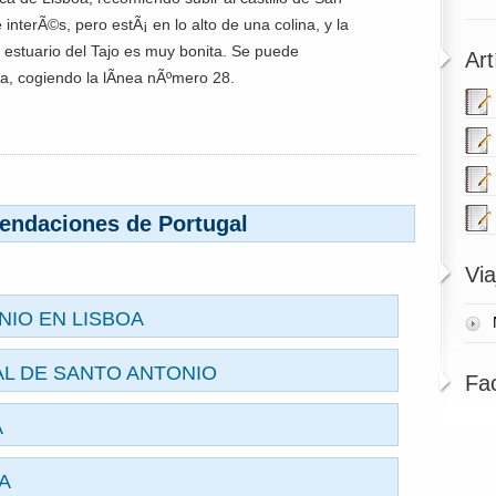
ne interÃ©s, pero estÃ¡ en lo alto de una colina, y la
l estuario del Tajo es muy bonita. Se puede
Art
­a, cogiendo la lÃ­nea nÃºmero 28.
endaciones de Portugal
Via
NIO EN LISBOA
AL DE SANTO ANTONIO
Fa
A
RA