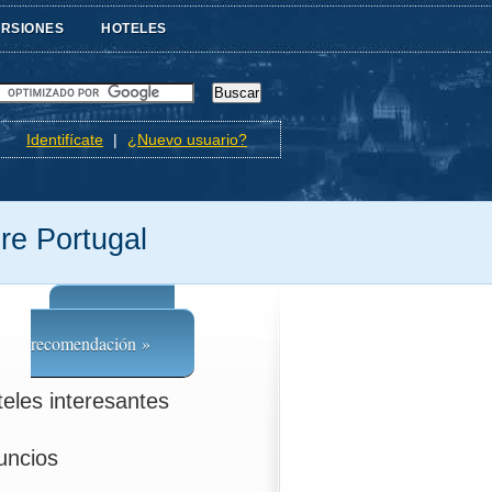
URSIONES
HOTELES
Identifícate
|
¿Nuevo usuario?
re Portugal
Escribe una
recomendación »
eles interesantes
uncios