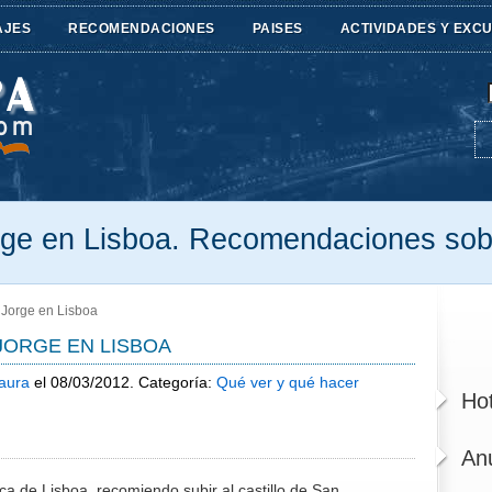
AJES
RECOMENDACIONES
PAISES
ACTIVIDADES Y EXC
orge en Lisboa. Recomendaciones sob
n Jorge en Lisboa
 JORGE EN LISBOA
aura
el 08/03/2012. Categoría:
Qué ver y qué hacer
Hot
An
a de Lisboa, recomiendo subir al castillo de San