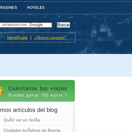
URSIONES
HOTELES
Identifícate
|
¿Nuevo usuario?
imos artículos del blog
QuÃ© ver en SofÃ­a
Ciudades turÃ­sticas de Bosnia