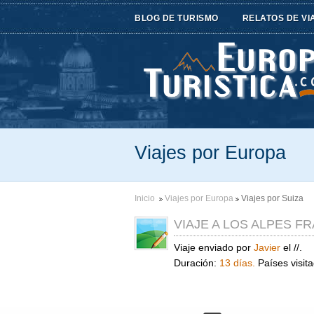
BLOG DE TURISMO
RELATOS DE VI
Viajes por Europa
Inicio
Viajes por Europa
Viajes por Suiza
VIAJE A LOS ALPES F
Viaje enviado por
Javier
el //.
Duración:
13 días.
Países visit