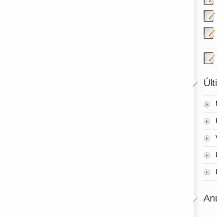
Úl
An