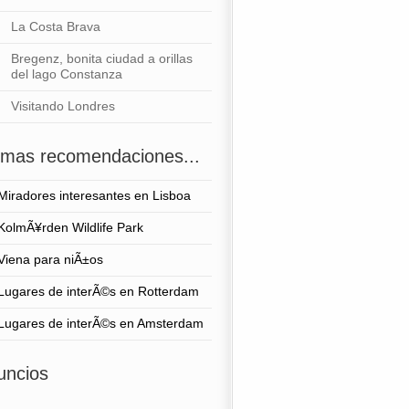
La Costa Brava
Bregenz, bonita ciudad a orillas
del lago Constanza
Visitando Londres
timas recomendaciones...
Miradores interesantes en Lisboa
KolmÃ¥rden Wildlife Park
Viena para niÃ±os
Lugares de interÃ©s en Rotterdam
Lugares de interÃ©s en Amsterdam
uncios