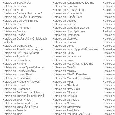
Hoteles en BoÅ¾Ã­ Dar
Hoteles en Konstantinovy LÃ¡zne
Hoteles e
Hoteles en Breclav
Hoteles en Korenov
Hoteles e
Hoteles en Brno
Hoteles en KrÃ¡snÃ¡ LÃ­pa
Hoteles e
Hoteles en Cerna v PoÅ¡umavÃ­
Hoteles en KromerÃ­Å¾
Hoteles e
Hoteles en CeskÃ© Budejovice
Hoteles en KutnÃ¡ Hora
Hoteles 
Hoteles en CeskÃ½ Krumlov
Hoteles en Lednice
Hoteles e
Hoteles en Cheb
Hoteles en Liberec
Hoteles e
Hoteles en Chomutov
Hoteles en Lipno nad Vltavou
Hoteles 
Hoteles en Dacice
Hoteles en LipovÃ¡-lÃ¡zne
RadhoÅ¡
Hoteles en DecÃ­n
Hoteles en Litomerice
Hoteles 
Hoteles en DeÅ¡tnÃ© v OrlickÃ½ch
Hoteles en LitomyÅ¡l
Hoteles e
horÃ¡ch
Hoteles en Litvinov
Hoteles e
Hoteles en DomaÅ¾lice
Hoteles en Loket
Hoteles e
Hoteles en FrantiÅ¡kovy LÃ¡zne
Hoteles en LoucnÃ¡ pod KlÃ­novcem
Sneznike
Hoteles en FrÃ½dek-MÃ­stek
Hoteles en Louny
Hoteles e
Hoteles en Frymburk
Hoteles en Luhacovice
Hoteles e
Hoteles en Harrachov
Hoteles en Lukov
Hoteles e
Hoteles en Hlinsko
Hoteles en MariÃ¡nskÃ© LÃ¡zne
Hoteles e
Hoteles en HlubokÃ¡ nad Vltavou
Hoteles en MelnÃ­k
Hoteles e
Hoteles en HornÃ­ MarÅ¡ov
Hoteles en Mikulov
Hoteles e
Hoteles en HornÃ­ PlanÃ¡
Hoteles en MladÃ¡ Boleslav
Hoteles e
Hoteles en HostinnÃ©
Hoteles en Moravska Trebova
Hoteles e
Hoteles en Hradec KrÃ¡lovÃ©
Hoteles en Most
Hoteles e
Hoteles en Hrensko
Hoteles en NÃ¡chod
Hoteles e
Hoteles en Hustopece
Hoteles en Novy Jicin
Hoteles e
Hoteles en Jablonec nad Nisou
Hoteles en Olomouc
Hoteles e
Hoteles en JablonnÃ© nad OrlicÃ­
Hoteles en Ostrava
Hoteles 
Hoteles en JÃ¡chymov
Hoteles en Ostravice
Hoteles e
Hoteles en Janov nad Nisou
Hoteles en Ostrov
Hoteles e
Hoteles en JanskÃ© LÃ¡zne
Hoteles en Otrokovice
Hoteles 
Hoteles en Jesenik
Hoteles en Pardubice
Hoteles e
Hoteles en Jicin
Hoteles en Pec pod SneÅ¾kou
Hoteles 