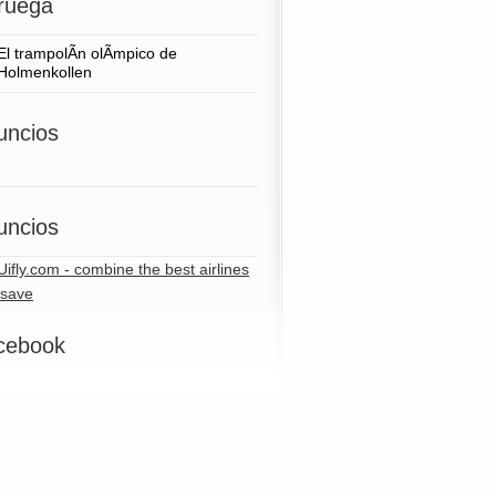
ruega
El trampolÃ­n olÃ­mpico de
Holmenkollen
uncios
uncios
cebook