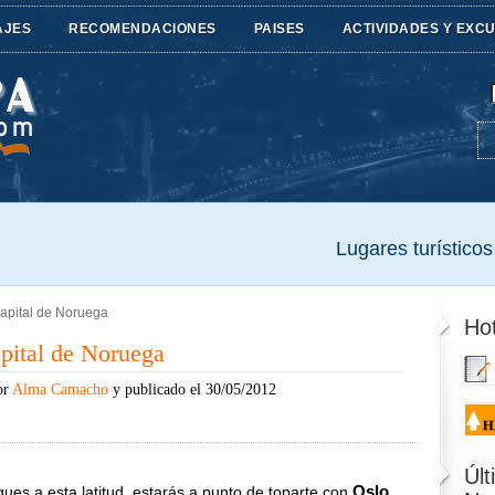
AJES
RECOMENDACIONES
PAISES
ACTIVIDADES Y EXC
Lugares turísticos 
apital de Noruega
Hot
pital de Noruega
or
Alma Camacho
y publicado el 30/05/2012
Úl
Oslo
gues a esta latitud, estarás a punto de toparte con
.