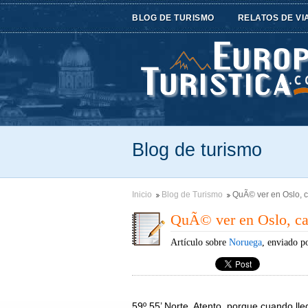
BLOG DE TURISMO
RELATOS DE VI
Blog de turismo
Inicio
Blog de Turismo
QuÃ© ver en Oslo, c
QuÃ© ver en Oslo, ca
Artículo sobre
Noruega
, enviado p
59º 55’ Norte. Atento, porque cuando lle