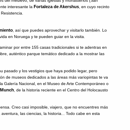
s del medievo, de varias iglesias y monasterios (San
Fortaleza de Akershus
nte interesante la
, en cuyo recinto
la Resistencia.
miento
, así que puedes aprovechar y visitarlo también. Lo
ida en Noruega y te pueden guiar en la visita.
minar por entre 155 casas tradicionales si te adentras en
 libre, auténtico parque temático dedicado a la mostrar las
u pasado y los vestigios que haya podido legar, pero
ión de museos dedicados a las áreas más variopintas te va
 la Galería Nacional, en el Museo de Arte Contemporáneo o
 Munch
, de la historia reciente en el Centro del Holocausto
mensa. Creo casi imposible, viajero, que no encuentres más
 aventura, las ciencias, la historia... Todo cabe en esta