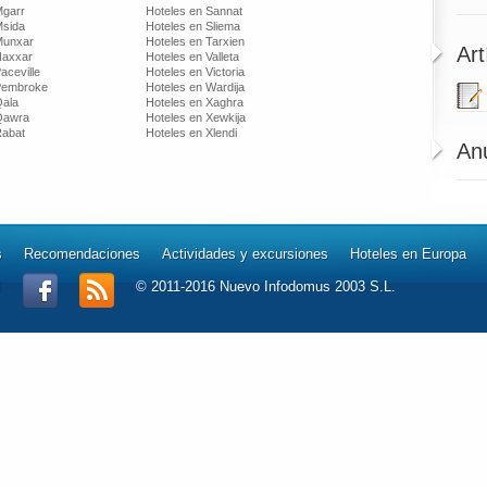
Mgarr
Hoteles en Sannat
Msida
Hoteles en Sliema
Munxar
Hoteles en Tarxien
Art
Naxxar
Hoteles en Valleta
aceville
Hoteles en Victoria
Pembroke
Hoteles en Wardija
Qala
Hoteles en Xaghra
Qawra
Hoteles en Xewkija
Rabat
Hoteles en Xlendi
An
s
Recomendaciones
Actividades y excursiones
Hoteles en Europa
l
© 2011-2016 Nuevo Infodomus 2003 S.L.