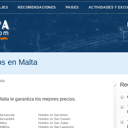
AJES
RECOMENDACIONES
PAISES
ACTIVIDADES Y EXC
os en Malta
lta
Re
lta le garantiza los mejores precios.
Marsascala
Hoteles en San Anton
Marsaxlokk
Hoteles en San Gwann
Mdina
Hoteles en San Julian
ellieha
Hoteles en San Lawarenz