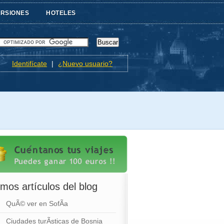
URSIONES
HOTELES
Identifícate
|
¿Nuevo usuario?
imos artículos del blog
QuÃ© ver en SofÃ­a
Ciudades turÃ­sticas de Bosnia