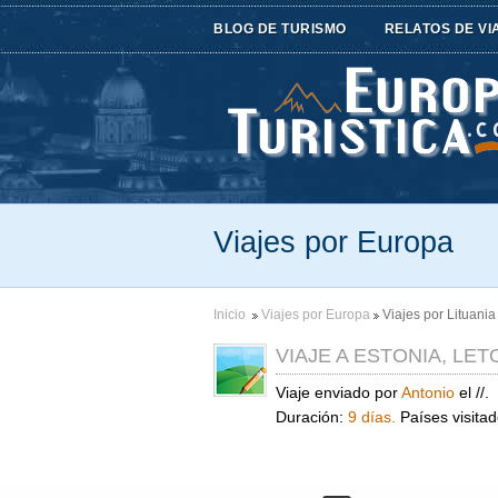
BLOG DE TURISMO
RELATOS DE VI
Viajes por Europa
Inicio
Viajes por Europa
Viajes por Lituania
VIAJE A ESTONIA, LET
Viaje enviado por
Antonio
el //.
Duración:
9 días.
Países visita