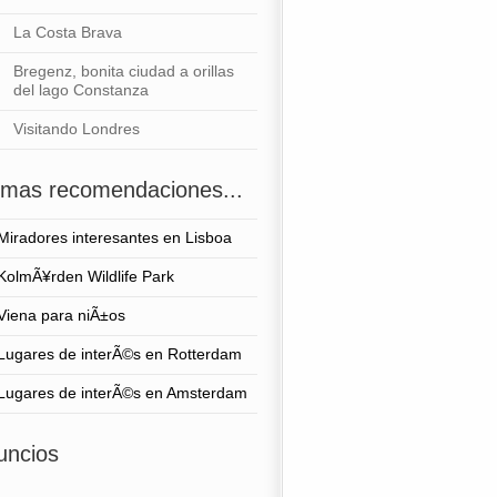
La Costa Brava
Bregenz, bonita ciudad a orillas
del lago Constanza
Visitando Londres
timas recomendaciones...
Miradores interesantes en Lisboa
KolmÃ¥rden Wildlife Park
Viena para niÃ±os
Lugares de interÃ©s en Rotterdam
Lugares de interÃ©s en Amsterdam
uncios