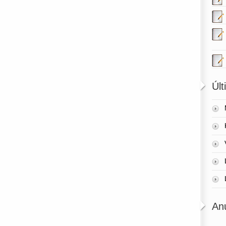
Úl
An