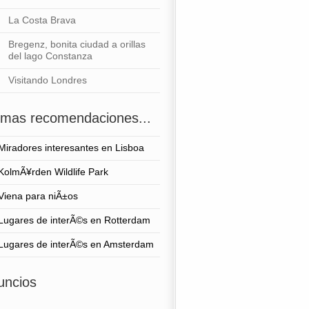
La Costa Brava
Bregenz, bonita ciudad a orillas
del lago Constanza
Visitando Londres
timas recomendaciones...
Miradores interesantes en Lisboa
KolmÃ¥rden Wildlife Park
Viena para niÃ±os
Lugares de interÃ©s en Rotterdam
Lugares de interÃ©s en Amsterdam
uncios