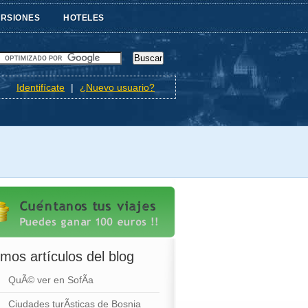
URSIONES
HOTELES
Identifícate
|
¿Nuevo usuario?
imos artículos del blog
QuÃ© ver en SofÃ­a
Ciudades turÃ­sticas de Bosnia