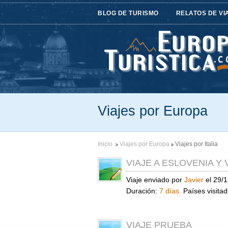
BLOG DE TURISMO
RELATOS DE VI
Viajes por Europa
Inicio
Viajes por Europa
Viajes por Italia
VIAJE A ESLOVENIA Y
Viaje enviado por
Javier
el 29/1
Duración:
7 días.
Países visita
VIAJE PRUEBA