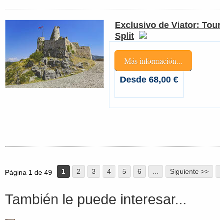
Exclusivo de Viator: Tou
Split
Más información...
Desde 68,00 €
1
2
3
4
5
6
...
Siguiente >>
Página 1 de 49
También le puede interesar...