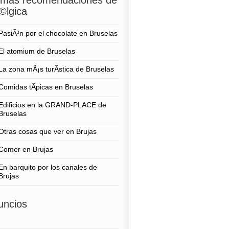
timas recomendaciones de
©lgica
PasiÃ³n por el chocolate en Bruselas
El atomium de Bruselas
La zona mÃ¡s turÃ­stica de Bruselas
Comidas tÃ­picas en Bruselas
Edificios en la GRAND-PLACE de
Bruselas
Otras cosas que ver en Brujas
Comer en Brujas
En barquito por los canales de
Brujas
uncios