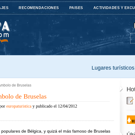
AJES
RECOMENDACIONES
PAISES
ACTIVIDADES Y EXC
Lugares turísticos 
­mbolo de Bruselas
Hot
mbolo de Bruselas
 por
europaturistica
y publicado el 12/04/2012
 populares de Bélgica, y quizá el más famoso de Bruselas