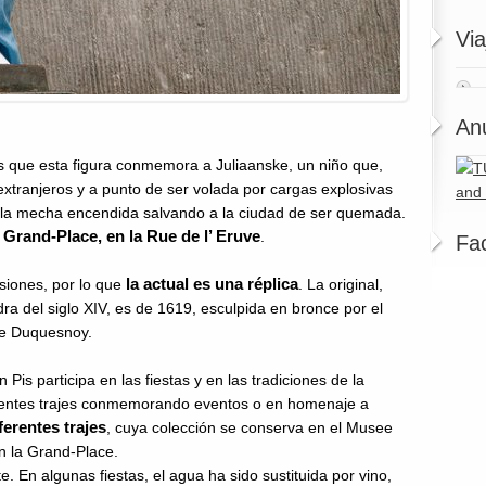
Via
An
 que esta figura conmemora a Juliaanske, un niño que,
extranjeros y a punto de ser volada por cargas explosivas
e la mecha encendida salvando a la ciudad de ser quemada.
 Grand-Place, en la Rue de l’ Eruve
.
Fa
la actual es una réplica
siones, por lo que
. La original,
a del siglo XIV, es de 1619, esculpida en bronce por el
me Duquesnoy.
is participa en las fiestas y en las tradiciones de la
iferentes trajes conmemorando eventos o en homenaje a
erentes trajes
, cuya colección se conserva en el Musee
en la Grand-Place.
. En algunas fiestas, el agua ha sido sustituida por vino,