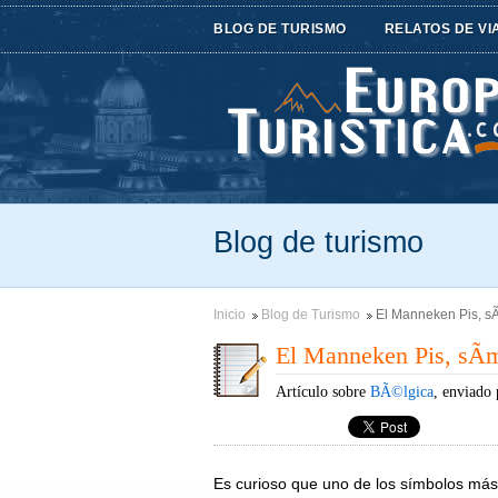
BLOG DE TURISMO
RELATOS DE VI
Blog de turismo
Inicio
Blog de Turismo
El Manneken Pis, sÃ
El Manneken Pis, sÃ­
Artículo sobre
BÃ©lgica
, enviado
Es curioso que uno de los símbolos más