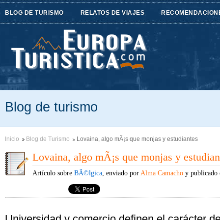
BLOG DE TURISMO
RELATOS DE VIAJES
RECOMENDACION
Blog de turismo
Inicio
Blog de Turismo
Lovaina, algo mÃ¡s que monjas y estudiantes
Lovaina, algo mÃ¡s que monjas y estudian
Artículo sobre
BÃ©lgica
, enviado por
Alma Camacho
y publicado 
Universidad y comercio definen el carácter d