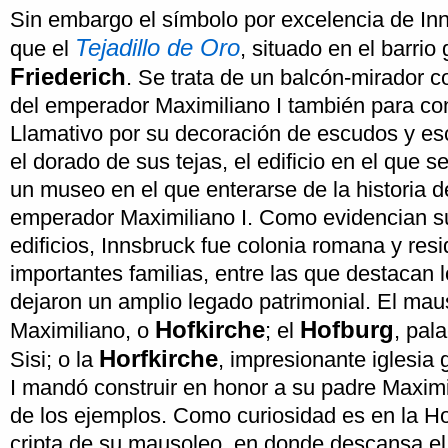
Sin embargo el símbolo por excelencia de Inn
Tejadillo de Oro
que el
, situado en el barrio 
Friederich
. Se trata de un balcón-mirador c
del emperador Maximiliano I también para c
Llamativo por su decoración de escudos y es
el dorado de sus tejas, el edificio en el que 
un museo en el que enterarse de la historia d
emperador Maximiliano I. Como evidencian 
edificios, Innsbruck fue colonia romana y res
importantes familias, entre las que destacan
dejaron un amplio legado patrimonial. El ma
Hofkirche
Hofburg
Maximiliano, o
; el
, pal
Horfkirche
Sisi; o la
, impresionante iglesia
I mandó construir en honor a su padre Maximi
de los ejemplos. Como curiosidad es en la Hor
cripta de su mausoleo, en donde descansa el