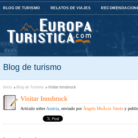
BLOG DE TURISMO
RELATOS DE VIAJES
RECOMENDACION
Blog de turismo
Inicio
Blog de Turismo
Visitar Innsbruck
Visitar Innsbruck
Artículo sobre
Austria
, enviado por
Ãngela MuÃ±iz Varela
y publi