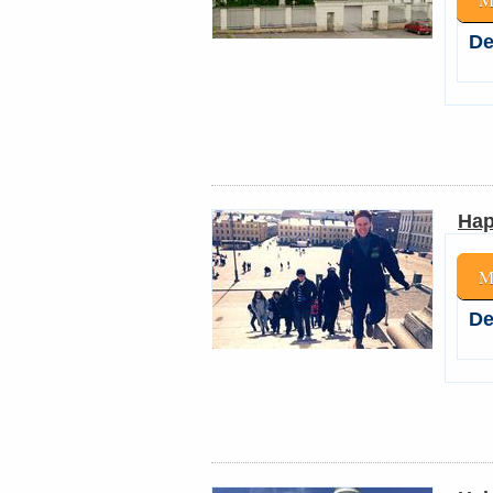
De
Hap
M
De