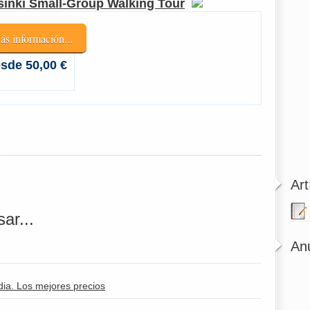
sinki Small-Group Walking Tour
ás información...
sde 50,00 €
Art
ar...
An
ia. Los mejores precios