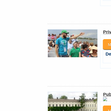
Pri
M
De
Pub
M