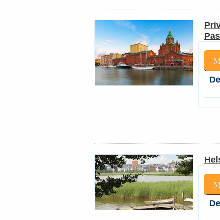
Pri
Pas
M
De
Hel
M
De