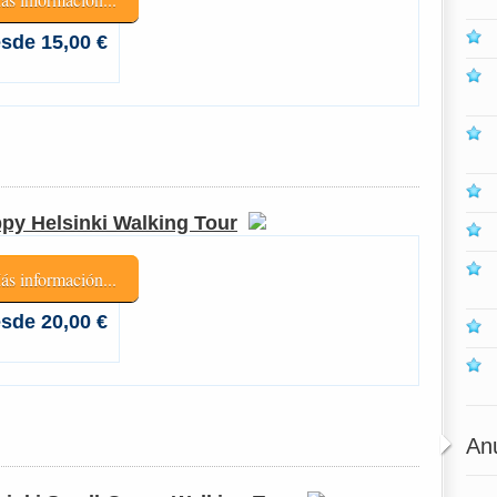
sde 15,00 €
py Helsinki Walking Tour
ás información...
sde 20,00 €
An