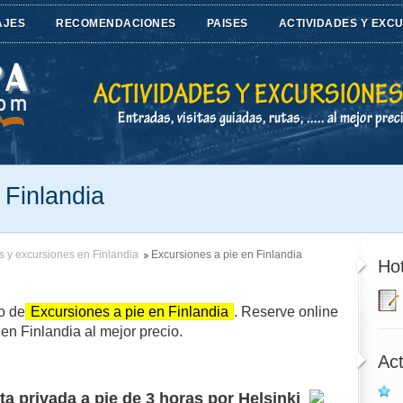
AJES
RECOMENDACIONES
PAISES
ACTIVIDADES Y EXC
 Finlandia
s y excursiones en Finlandia
Excursiones a pie en Finlandia
Hot
o de
Excursiones a pie en Finlandia
. Reserve online
en Finlandia al mejor precio.
Act
ita privada a pie de 3 horas por Helsinki