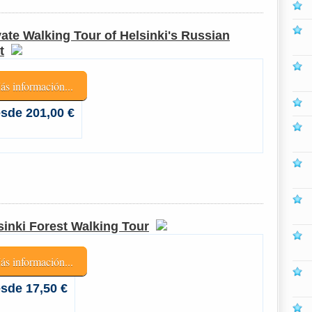
vate Walking Tour of Helsinki's Russian
t
ás información...
sde 201,00 €
sinki Forest Walking Tour
ás información...
sde 17,50 €