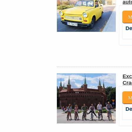
aut
M
De
Exc
Cra
M
De