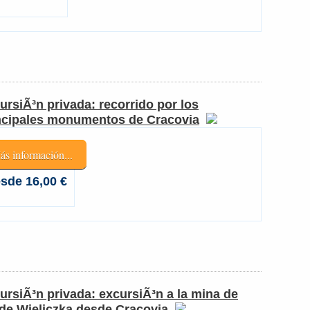
ursiÃ³n privada: recorrido por los
ncipales monumentos de Cracovia
ás información...
sde 16,00 €
ursiÃ³n privada: excursiÃ³n a la mina de
 de Wieliczka desde Cracovia