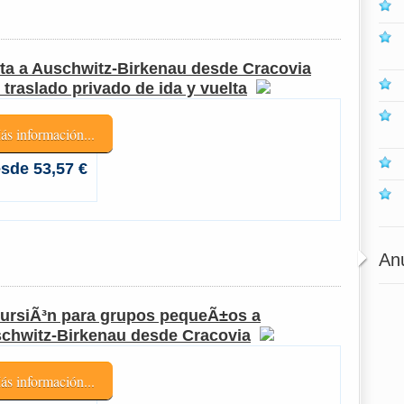
ita a Auschwitz-Birkenau desde Cracovia
 traslado privado de ida y vuelta
ás información...
sde 53,57 €
An
ursiÃ³n para grupos pequeÃ±os a
chwitz-Birkenau desde Cracovia
ás información...