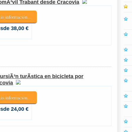
omÃ³vil Trabant desde Cracovia
ás información...
sde 38,00 €
ursiÃ³n turÃ­stica en bicicleta por
covia
ás información...
sde 24,00 €