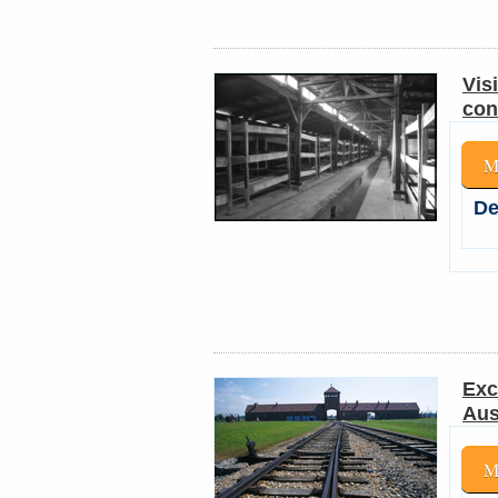
Vis
con
M
De
Exc
Aus
M