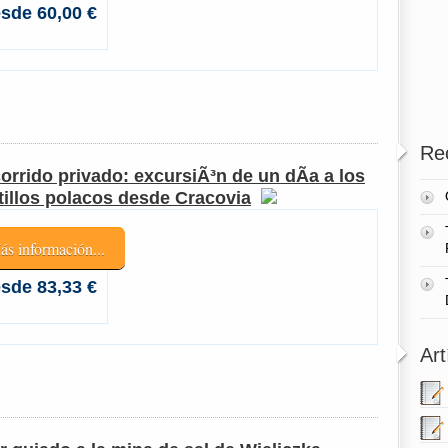
sde 60,00 €
Re
orrido privado: excursiÃ³n de un dÃ­a a los
tillos polacos desde Cracovia
ás información...
sde 83,33 €
Art