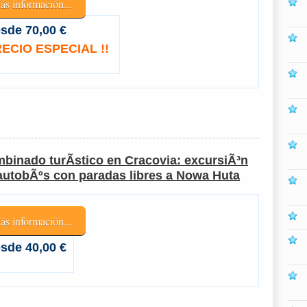
ás información...
sde 70,00 €
ECIO ESPECIAL !!
binado turÃ­stico en Cracovia: excursiÃ³n
autobÃºs con paradas libres a Nowa Huta
ás información...
sde 40,00 €