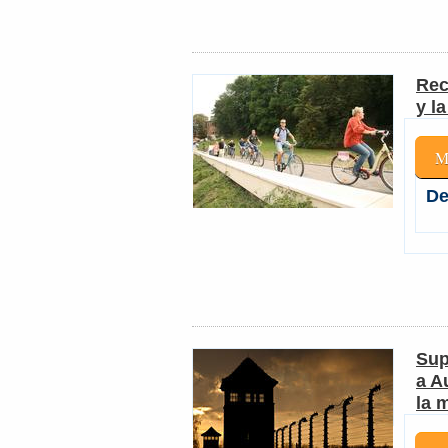
Rec
y l
M
De
Sup
a A
la 