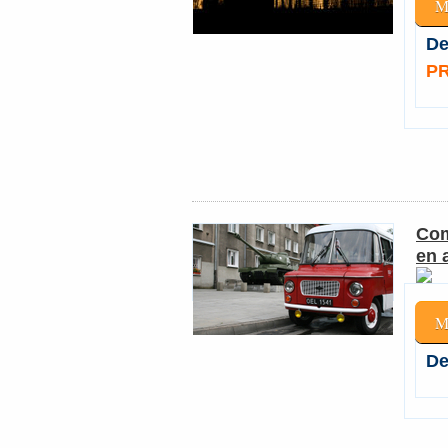
M
De
PR
Com
en 
M
De