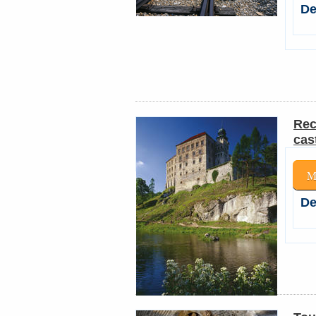
De
Rec
cas
M
De