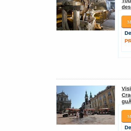
Tou
des
M
De
PR
Vis
Cra
guÃ
M
De