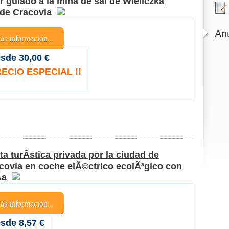
r guiado a la mina de sal de Wieliczka
de Cracovia
An
ás información...
sde 30,00 €
ECIO ESPECIAL !!
ita turÃ­stica privada por la ciudad de
covia en coche elÃ©ctrico ecolÃ³gico con
­a
ás información...
sde 8,57 €