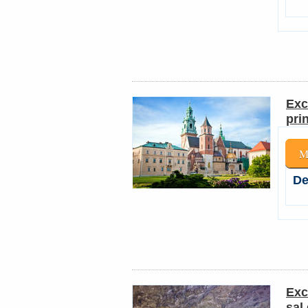
Exc
pri
M
De
Exc
sal