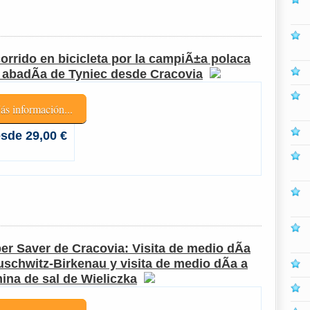
orrido en bicicleta por la campiÃ±a polaca
a abadÃ­a de Tyniec desde Cracovia
ás información...
sde 29,00 €
er Saver de Cracovia: Visita de medio dÃ­a
uschwitz-Birkenau y visita de medio dÃ­a a
mina de sal de Wieliczka