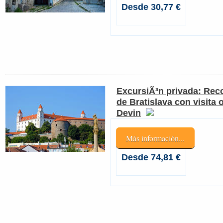
Desde 30,77 €
ExcursiÃ³n privada: Reco
de Bratislava con visita o
Devin
Más información...
Desde 74,81 €